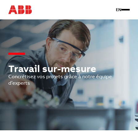
EN
Produits
Travail sur mesure
À propos
Contact
Travail sur-mesure
Concrétisez vos projets grâce à notre équipe
Connexion client
d’experts